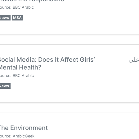
ource: BBC Arabic
News
MSA
ocial Media: Does it Affect Girls’
على
Mental Health?
ource: BBC Arabic
News
The Environment
ource: ArabicGeek