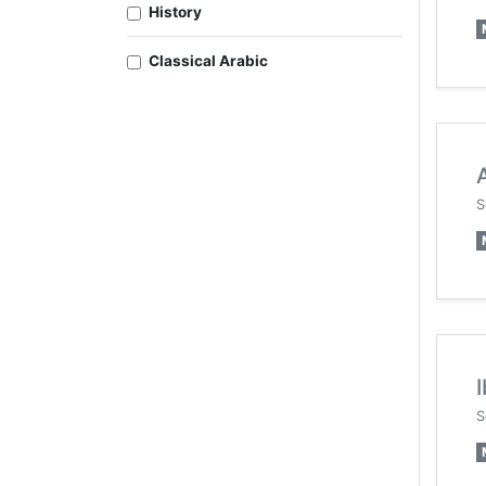
History
Classical Arabic
S
S