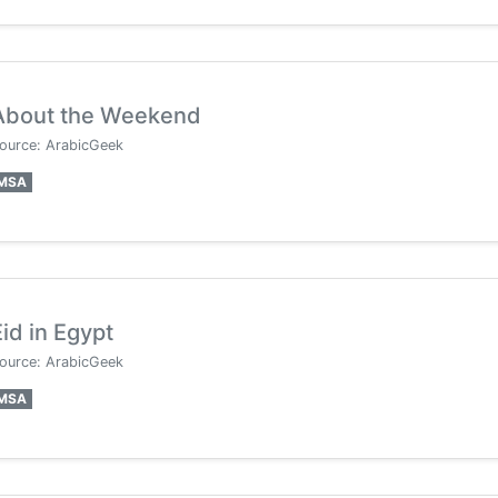
About the Weekend
ource: ArabicGeek
MSA
Eid in Egypt
ource: ArabicGeek
MSA