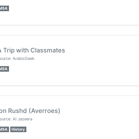
MSA
A Trip with Classmates
ource: ArabicGeek
MSA
Ibn Rushd (Averroes)
ource: Al Jazeera
MSA
History