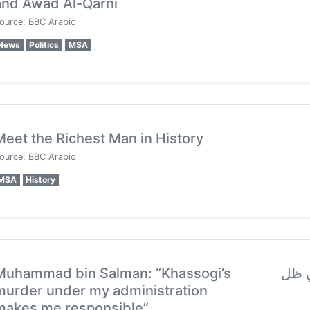
and Awad Al-Qarni
ource: BBC Arabic
News
Politics
MSA
Meet the Richest Man in History
ource: BBC Arabic
MSA
History
Muhammad bin Salman: “Khassogi’s
ي ظل
murder under my administration
makes me responsible”