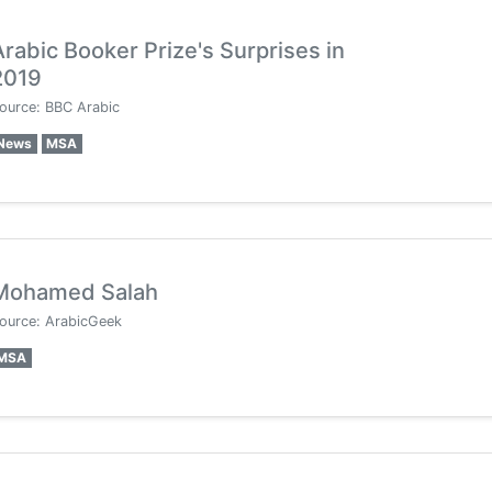
Arabic Booker Prize's Surprises in
2019
ource: BBC Arabic
News
MSA
Mohamed Salah
ource: ArabicGeek
MSA