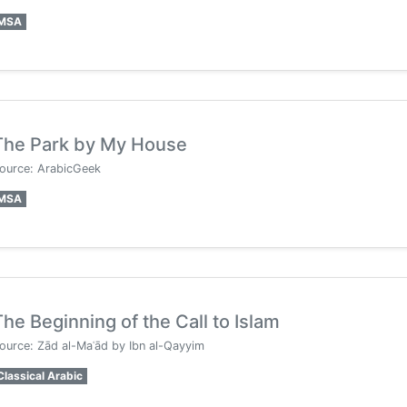
MSA
The Park by My House
ource: ArabicGeek
MSA
The Beginning of the Call to Islam
ource: Zād al-Maʿād by Ibn al-Qayyim
Classical Arabic