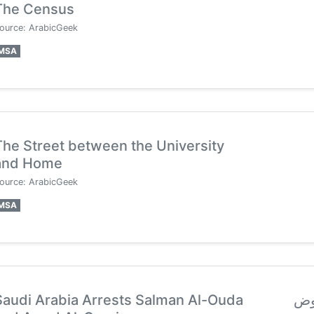
The Census
ource: ArabicGeek
MSA
The Street between the University
and Home
ource: ArabicGeek
MSA
Saudi Arabia Arrests Salman Al-Ouda
عوض