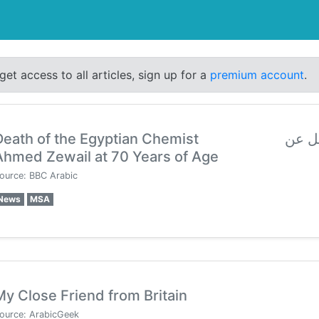
get access to all articles, sign up for a
premium account
.
Death of the Egyptian Chemist
يل عن
Ahmed Zewail at 70 Years of Age
ource: BBC Arabic
News
MSA
My Close Friend from Britain
ource: ArabicGeek